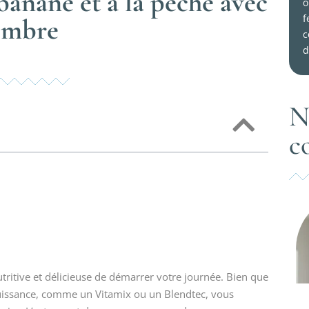
banane et à la pêche avec
o
f
embre
c
d
N
c
tritive et délicieuse de démarrer votre journée. Bien que
uissance, comme un Vitamix ou un Blendtec, vous