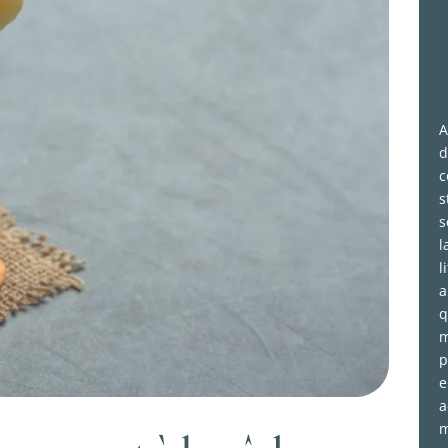
A
d
c
s
s
l
l
a
q
m
p
e
a
m