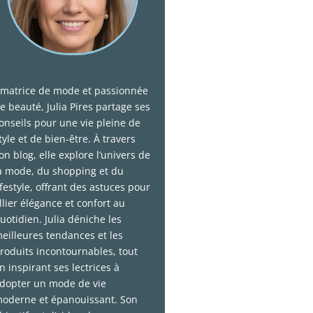
matrice de mode et passionnée
e beauté, Julia Pires partage ses
onseils pour une vie pleine de
tyle et de bien-être. À travers
on blog, elle explore l’univers de
a mode, du shopping et du
ifestyle, offrant des astuces pour
llier élégance et confort au
uotidien. Julia déniche les
eilleures tendances et les
roduits incontournables, tout
n inspirant ses lectrices à
dopter un mode de vie
oderne et épanouissant. Son