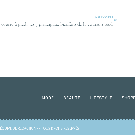
SUIVANT
 course à pied : les 5 principaux bienfaits de la course à pied
MODE
BEAUTE
LIFESTYLE
SHOP
'ÉQUIPE DE RÉDACTION
- - TOUS DROITS RÉSERVÉS