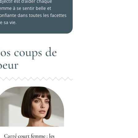
bjectif est d’aider chaque
emme à se sentir belle et
onfiante dans toutes les facettes
e sa vie.
os coups de
oeur
Carré court femme : les