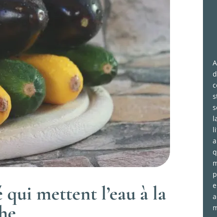
A
d
c
s
s
l
l
a
q
m
p
e
 qui mettent l’eau à la
a
he
m