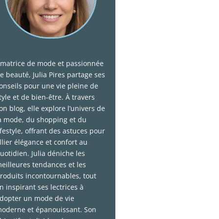
matrice de mode et passionnée
e beauté, Julia Pires partage ses
onseils pour une vie pleine de
tyle et de bien-être. À travers
on blog, elle explore l’univers de
a mode, du shopping et du
ifestyle, offrant des astuces pour
llier élégance et confort au
uotidien. Julia déniche les
eilleures tendances et les
roduits incontournables, tout
n inspirant ses lectrices à
dopter un mode de vie
oderne et épanouissant. Son