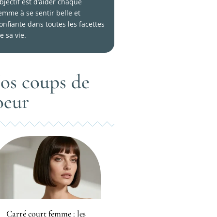
bjectif est d’aider chaque
emme à se sentir belle et
onfiante dans toutes les facettes
e sa vie.
os coups de
oeur
Carré court femme : les