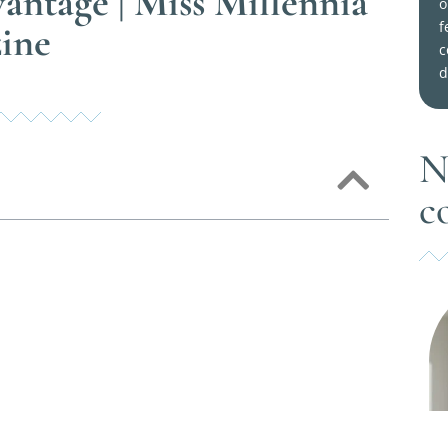
vantage | Miss Millennia
o
f
ine
c
d
N
c