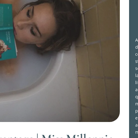
A
d
c
s
s
l
l
a
q
m
p
e
a
m