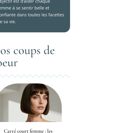
bjectif est d’aider chaque
emme à se sentir belle et
onfiante dans toutes les facettes
e sa vie.
os coups de
oeur
Carré court femme : les