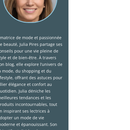
matrice de mode et passionnée
e beauté, Julia Pires partage ses
onseils pour une vie pleine de
tyle et de bien-être. À travers
on blog, elle explore l’univers de
a mode, du shopping et du
ifestyle, offrant des astuces pour
llier élégance et confort au
uotidien. Julia déniche les
eilleures tendances et les
roduits incontournables, tout
n inspirant ses lectrices à
dopter un mode de vie
oderne et épanouissant. Son