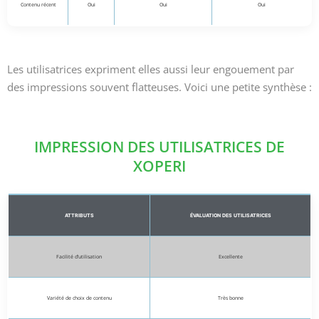
Contenu récent
Oui
Oui
Oui
Les utilisatrices expriment elles aussi leur engouement par
des impressions souvent flatteuses. Voici une petite synthèse :
IMPRESSION DES UTILISATRICES DE
XOPERI
ATTRIBUTS
ÉVALUATION DES UTILISATRICES
Facilité d’utilisation
Excellente
Variété de choix de contenu
Très bonne