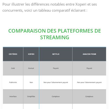
Pour illustrer les différences notables entre Xoperi et ses
concurrents, voici un tableau comparatif éclairant :
COMPARAISON DES PLATEFORMES DE
STREAMING
CRITÈRES
XOPERI
NETFLIX
AMAZON PRIME
Coût
Gratuit
Payant
Payant
Publicités
Non
Non pour l’abonnement payant
Non pour l’abonnement payant
Interface
Simplifiée
Complexe
Complexe