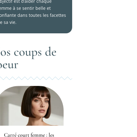
bjectif est d’aider chaque
emme à se sentir belle et
onfiante dans toutes les facettes
e sa vie.
os coups de
oeur
Carré court femme : les