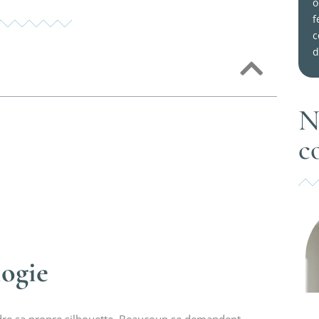
o
f
c
d
N
c
logie