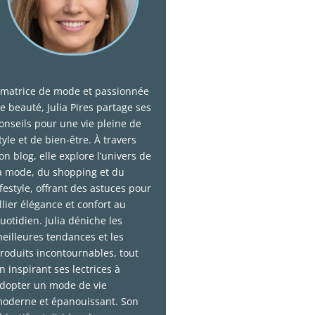
matrice de mode et passionnée
e beauté, Julia Pires partage ses
onseils pour une vie pleine de
tyle et de bien-être. À travers
on blog, elle explore l’univers de
a mode, du shopping et du
ifestyle, offrant des astuces pour
llier élégance et confort au
uotidien. Julia déniche les
eilleures tendances et les
roduits incontournables, tout
n inspirant ses lectrices à
dopter un mode de vie
oderne et épanouissant. Son