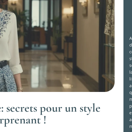
A
d
c
s
s
l
l
a
q
m
: secrets pour un style
p
e
rprenant !
a
m