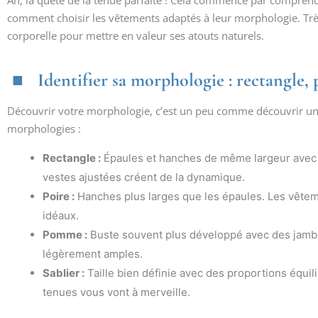
Ah, la quête de la tenue parfaite ! Cela commence par compre
comment choisir les vêtements adaptés à leur morphologie. Très
corporelle pour mettre en valeur ses atouts naturels.
Identifier sa morphologie : rectangle,
Découvrir votre morphologie, c’est un peu comme découvrir un t
morphologies :
Rectangle :
Épaules et hanches de même largeur avec u
vestes ajustées créent de la dynamique.
Poire :
Hanches plus larges que les épaules. Les vêtemen
idéaux.
Pomme :
Buste souvent plus développé avec des jambes
légèrement amples.
Sablier :
Taille bien définie avec des proportions équil
tenues vous vont à merveille.