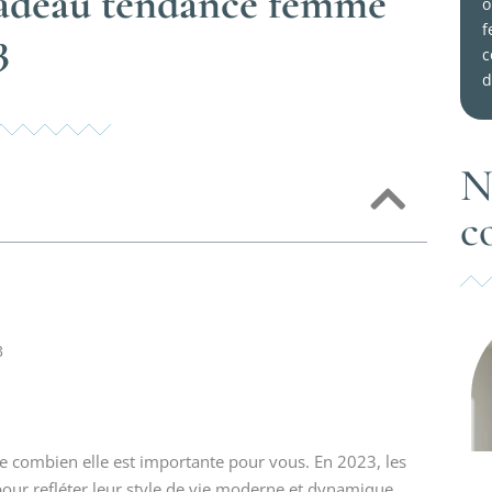
 cadeau tendance femme
o
f
3
c
d
N
c
3
 combien elle est importante pour vous. En 2023, les
ur refléter leur style de vie moderne et dynamique.