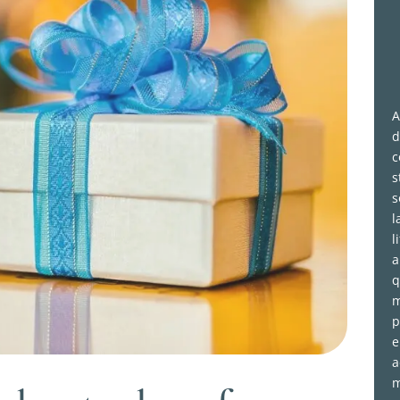
A
d
c
s
s
l
l
a
q
m
p
e
a
m