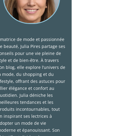
matrice de mode et passionnée
e beauté, Julia Pires partage ses
onseils pour une vie pleine de
tyle et de bien-être. À travers
on blog, elle explore l’univers de
a mode, du shopping et du
ifestyle, offrant des astuces pour
llier élégance et confort au
uotidien. Julia déniche les
eilleures tendances et les
roduits incontournables, tout
n inspirant ses lectrices à
dopter un mode de vie
oderne et épanouissant. Son