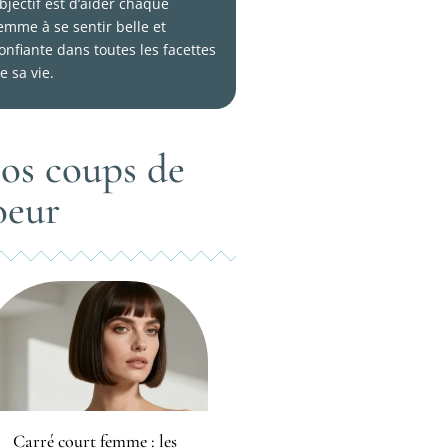
bjectif est d’aider chaque
emme à se sentir belle et
onfiante dans toutes les facettes
e sa vie.
os coups de
oeur
Carré court femme : les