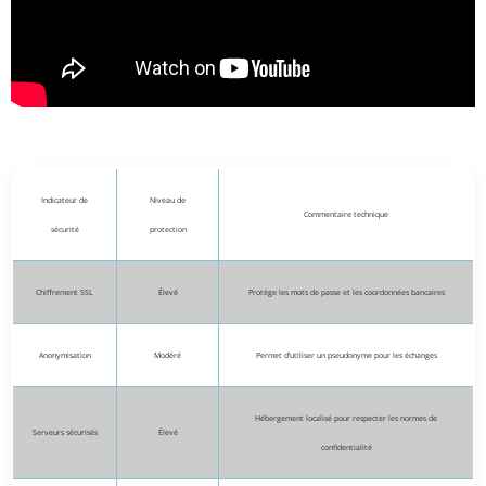
Indicateur de
Niveau de
Commentaire technique
sécurité
protection
Chiffrement SSL
Élevé
Protège les mots de passe et les coordonnées bancaires
Anonymisation
Modéré
Permet d’utiliser un pseudonyme pour les échanges
Hébergement localisé pour respecter les normes de
Serveurs sécurisés
Élevé
confidentialité