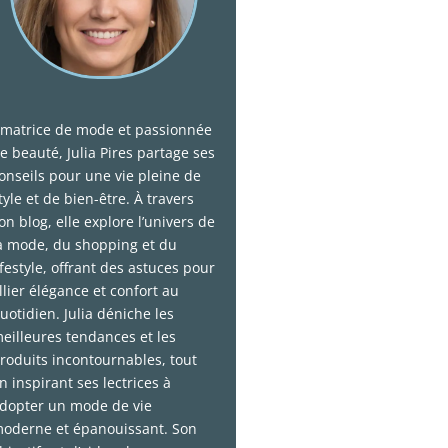
matrice de mode et passionnée
e beauté, Julia Pires partage ses
onseils pour une vie pleine de
tyle et de bien-être. À travers
on blog, elle explore l’univers de
a mode, du shopping et du
ifestyle, offrant des astuces pour
llier élégance et confort au
uotidien. Julia déniche les
eilleures tendances et les
roduits incontournables, tout
n inspirant ses lectrices à
dopter un mode de vie
oderne et épanouissant. Son