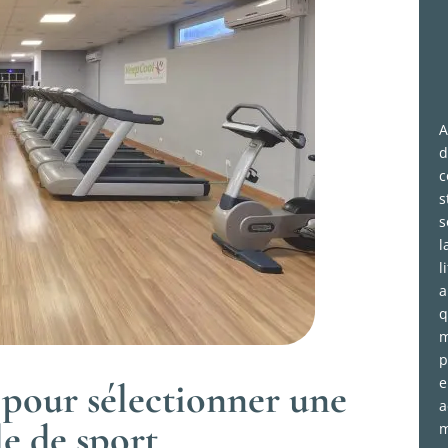
A
d
c
s
s
l
l
a
q
m
p
e
s pour sélectionner une
a
le de sport
m