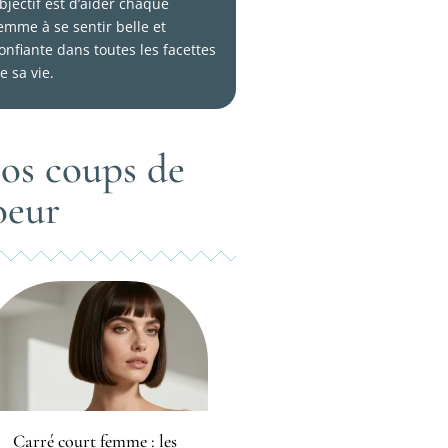
bjectif est d’aider chaque
emme à se sentir belle et
onfiante dans toutes les facettes
e sa vie.
os coups de
oeur
Carré court femme : les