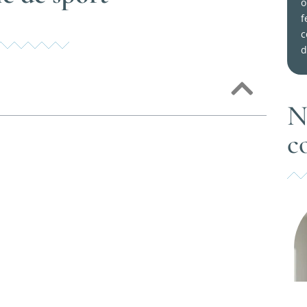
o
f
c
d
N
c