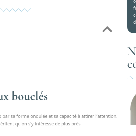
o
f
c
d
N
c
eux bouclés
par sa forme ondulée et sa capacité à attirer l’attention.
ritent qu’on s’y intéresse de plus près.