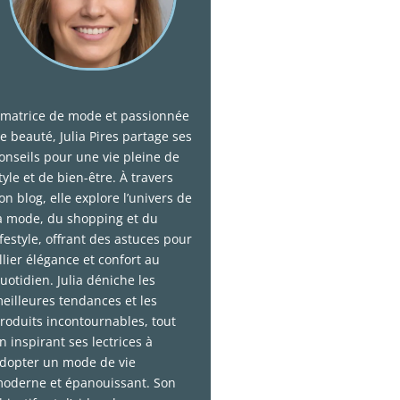
matrice de mode et passionnée
e beauté, Julia Pires partage ses
onseils pour une vie pleine de
tyle et de bien-être. À travers
on blog, elle explore l’univers de
a mode, du shopping et du
ifestyle, offrant des astuces pour
llier élégance et confort au
uotidien. Julia déniche les
eilleures tendances et les
roduits incontournables, tout
n inspirant ses lectrices à
dopter un mode de vie
oderne et épanouissant. Son