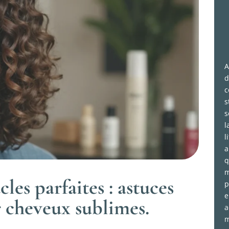
A
d
c
s
s
l
l
a
q
m
les parfaites : astuces
p
e
 cheveux sublimes.
a
m