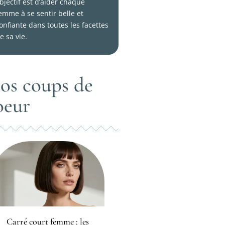
bjectif est d’aider chaque
emme à se sentir belle et
onfiante dans toutes les facettes
e sa vie.
os coups de
oeur
Carré court femme : les