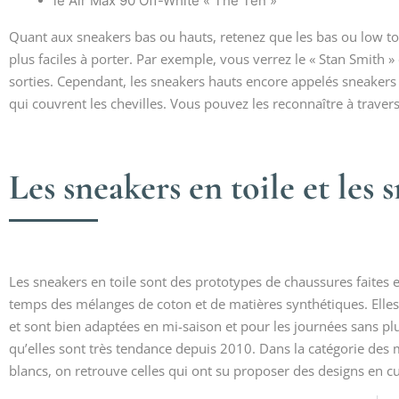
le Air Max 90 Off-White « The Ten »
Quant aux sneakers bas ou hauts, retenez que les bas ou low top
plus faciles à porter. Par exemple, vous verrez le « Stan Smith 
sorties. Cependant, les sneakers hauts encore appelés sneaker
qui couvrent les chevilles. Vous pouvez les reconnaître à travers 
Les sneakers en toile et les 
Les sneakers en toile sont des prototypes de chaussures faites e
temps des mélanges de coton et de matières synthétiques. Elles 
et sont bien adaptées en mi-saison et pour les journées sans plui
qu’elles sont très tendance depuis 2010. Dans la catégorie de
blancs, on retrouve celles qui ont su proposer des designs en cu