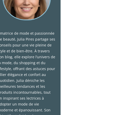
matrice de mode et passionnée
e beauté, Julia Pires partage ses
onseils pour une vie pleine de
tyle et de bien-être. À travers
on blog, elle explore l’univers de
a mode, du shopping et du
ifestyle, offrant des astuces pour
llier élégance et confort au
uotidien. Julia déniche les
eilleures tendances et les
roduits incontournables, tout
n inspirant ses lectrices à
dopter un mode de vie
oderne et épanouissant. Son