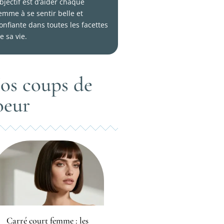
bjectif est d’aider chaque
emme à se sentir belle et
onfiante dans toutes les facettes
e sa vie.
os coups de
oeur
Carré court femme : les