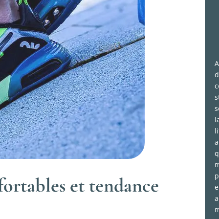
A
d
c
s
s
l
l
a
q
m
p
fortables et tendance
e
a
m