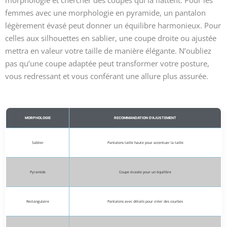
morphologie et chercher des coupes qui la flattent. Pour les
femmes avec une morphologie en pyramide, un pantalon
légèrement évasé peut donner un équilibre harmonieux. Pour
celles aux silhouettes en sablier, une coupe droite ou ajustée
mettra en valeur votre taille de manière élégante. N’oubliez
pas qu’une coupe adaptée peut transformer votre posture,
vous redressant et vous conférant une allure plus assurée.
MORPHOLOGIE
RECOMMANDATION D’AJUSTEMENT
Sablier
Pantalons taille haute pour accentuer la taille
Pyramide
Coupe évasée pour un équilibre
Rectangulaire
Pantalons avec détails pour créer des courbes