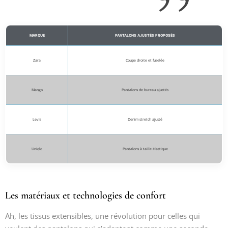
MARQUE
PANTALONS AJUSTÉS PROPOSÉS
Zara
Coupe droite et fuselée
Mango
Pantalons de bureau ajustés
Levis
Denim stretch ajusté
Uniqlo
Pantalons à taille élastique
Les matériaux et technologies de confort
Ah, les tissus extensibles, une révolution pour celles qui