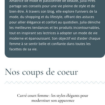
Amatrice de mode et passionnée de beauté, Julia Pires
partage ses conseils pour une vie pleine de style et de
bien-être. À travers son blog, elle explore l’univers de la
mode, du shopping et du lifestyle, offrant des astuces
pour allier élégance et confort au quotidien. Julia déniche
les meilleures tendances et les produits incontournables,
tout en inspirant ses lectrices à adopter un mode de vie
moderne et épanouissant. Son objectif est d’aider chaque
femme à se sentir belle et confiante dans toutes les
facettes de sa vie.
Nos coups de coeur
Carré court femme : les styles élégants pour
moderniser son apparence