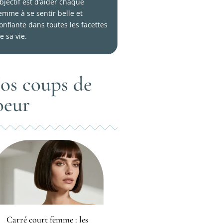
bjectif est d’aider chaque
emme à se sentir belle et
onfiante dans toutes les facettes
e sa vie.
os coups de
oeur
Carré court femme : les