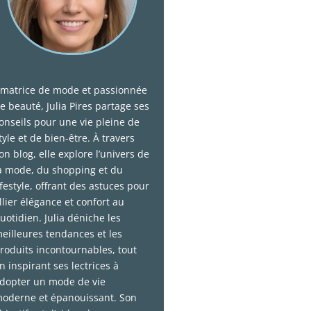
matrice de mode et passionnée
e beauté, Julia Pires partage ses
onseils pour une vie pleine de
tyle et de bien-être. À travers
on blog, elle explore l’univers de
a mode, du shopping et du
ifestyle, offrant des astuces pour
llier élégance et confort au
uotidien. Julia déniche les
eilleures tendances et les
roduits incontournables, tout
n inspirant ses lectrices à
dopter un mode de vie
oderne et épanouissant. Son