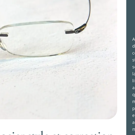
A
d
c
s
s
l
l
a
q
m
p
e
a
m