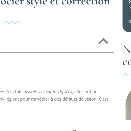
ocier style et correction
o
f
c
d
N
c
s. A la fois
discrètes et sophistiquées
, elles ont un
ilégient pour remédier à des défauts de vision. C’est