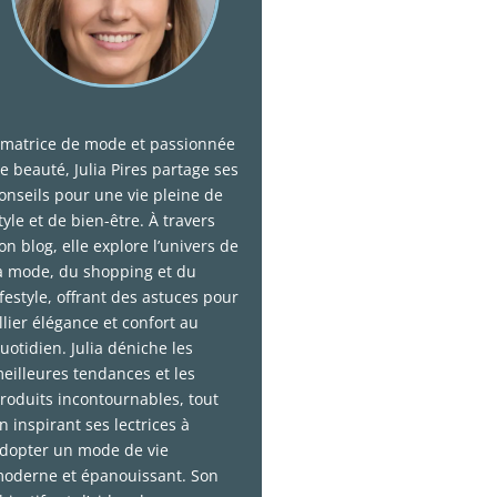
matrice de mode et passionnée
e beauté, Julia Pires partage ses
onseils pour une vie pleine de
tyle et de bien-être. À travers
on blog, elle explore l’univers de
a mode, du shopping et du
ifestyle, offrant des astuces pour
llier élégance et confort au
uotidien. Julia déniche les
eilleures tendances et les
roduits incontournables, tout
n inspirant ses lectrices à
dopter un mode de vie
oderne et épanouissant. Son