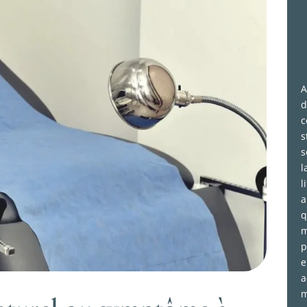
A
d
c
s
s
l
l
a
q
m
p
e
a
m