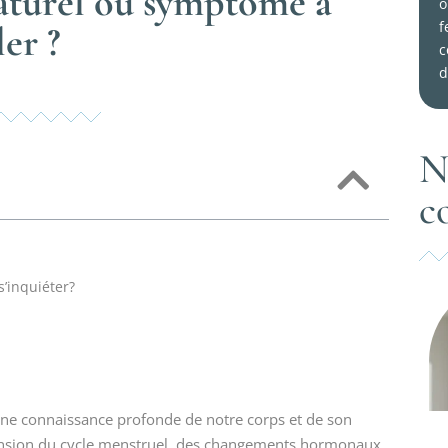
naturel ou symptôme à
o
f
ler ?
c
d
N
c
s’inquiéter?
 une connaissance profonde de notre corps et de son
nsion du cycle menstruel, des changements hormonaux,