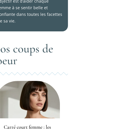
bjectif est d’aider chaque
emme à se sentir belle et
onfiante dans toutes les facettes
e sa vie.
os coups de
oeur
Carré court femme : les