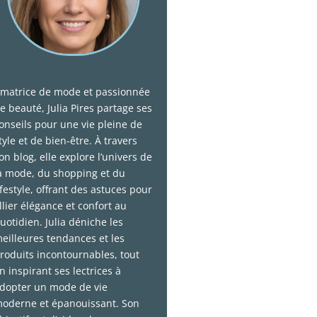
matrice de mode et passionnée
e beauté, Julia Pires partage ses
onseils pour une vie pleine de
tyle et de bien-être. À travers
on blog, elle explore l’univers de
a mode, du shopping et du
ifestyle, offrant des astuces pour
llier élégance et confort au
uotidien. Julia déniche les
eilleures tendances et les
roduits incontournables, tout
n inspirant ses lectrices à
dopter un mode de vie
oderne et épanouissant. Son