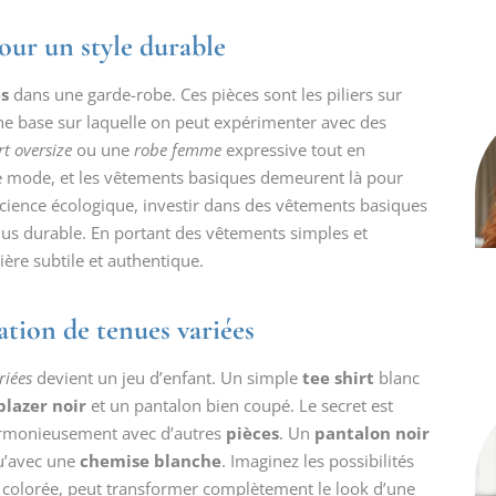
pour un style durable
s
dans une garde-robe. Ces pièces sont les piliers sur
une base sur laquelle on peut expérimenter avec des
rt oversize
ou une
robe femme
expressive tout en
e mode, et les vêtements basiques demeurent là pour
cience écologique, investir dans des vêtements basiques
plus durable. En portant des vêtements simples et
ère subtile et authentique.
ation de tenues variées
riées
devient un jeu d’enfant. Un simple
tee shirt
blanc
blazer noir
et un pantalon bien coupé. Le secret est
harmonieusement avec d’autres
pièces
. Un
pantalon noir
’avec une
chemise blanche
. Imaginez les possibilités
e colorée, peut transformer complètement le look d’une