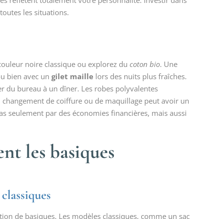
s reflètent totalement votre personnalité. Investir dans
outes les situations.
couleur noire classique ou explorez du
coton bio
. Une
 ou bien avec un
gilet maille
lors des nuits plus fraîches.
r du bureau à un dîner. Les robes polyvalentes
n changement de coiffure ou de maquillage peut avoir un
pas seulement par des économies financières, mais aussi
nt les basiques
 classiques
ction de basiques. Les modèles classiques, comme un sac