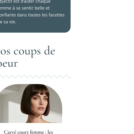
bjectif est d’aider chaque
emme à se sentir belle et
onfiante dans toutes les facettes
e sa vie.
os coups de
oeur
Carré court femme : les