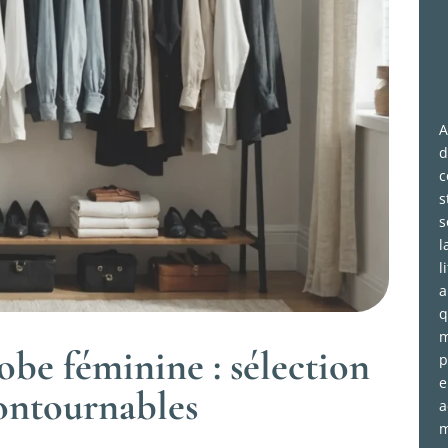
A
d
c
s
s
l
l
a
q
m
robe féminine : sélection
p
e
contournables
a
m