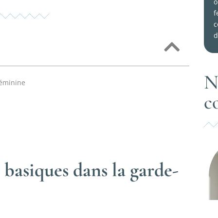
o
f
c
d
N
féminine
c
basiques dans la garde-