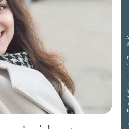
A
d
c
s
s
l
l
a
q
m
p
e
a
m