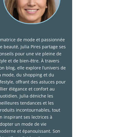
matrice de mode et passionnée
e beauté, Julia Pires partage ses
onseils pour une vie pleine de
tyle et de bien-être. À travers
on blog, elle explore l’univers de
a mode, du shopping et du
ifestyle, offrant des astuces pour
llier élégance et confort au
uotidien. Julia déniche les
eilleures tendances et les
roduits incontournables, tout
n inspirant ses lectrices à
dopter un mode de vie
oderne et épanouissant. Son