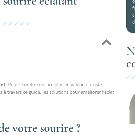
 sourire éclatant
o
f
c
d
N
c
ant
. Pour le mettre encore plus en valeur, il existe
 travers ce guide, les solutions pour améliorer l’éclat
e votre sourire ?