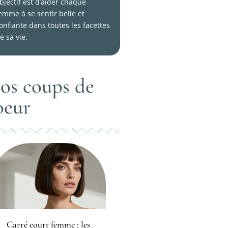
bjectif est d’aider chaque
emme à se sentir belle et
onfiante dans toutes les facettes
e sa vie.
os coups de
oeur
Carré court femme : les