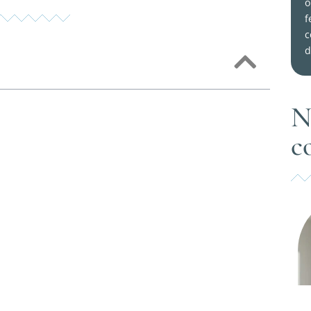
o
f
c
d
N
c