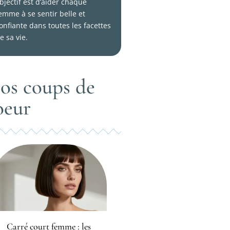
bjectif est d’aider chaque
emme à se sentir belle et
onfiante dans toutes les facettes
e sa vie.
os coups de
oeur
Carré court femme : les