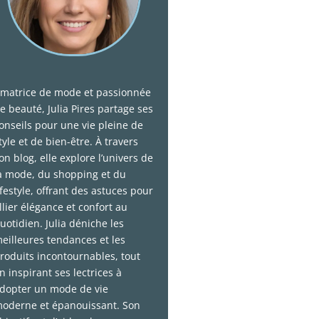
matrice de mode et passionnée
e beauté, Julia Pires partage ses
onseils pour une vie pleine de
tyle et de bien-être. À travers
on blog, elle explore l’univers de
a mode, du shopping et du
ifestyle, offrant des astuces pour
llier élégance et confort au
uotidien. Julia déniche les
eilleures tendances et les
roduits incontournables, tout
n inspirant ses lectrices à
dopter un mode de vie
oderne et épanouissant. Son