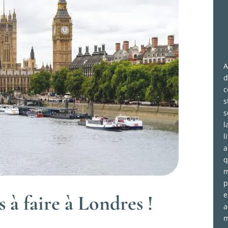
A
d
c
s
s
l
l
a
q
m
p
e
 à faire à Londres !
a
m