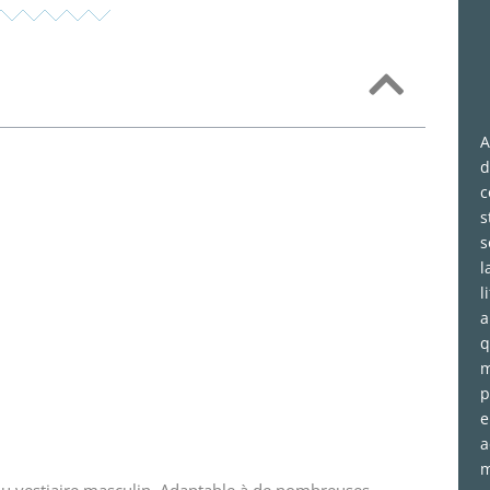
A
d
c
s
s
l
l
a
q
m
p
e
a
m