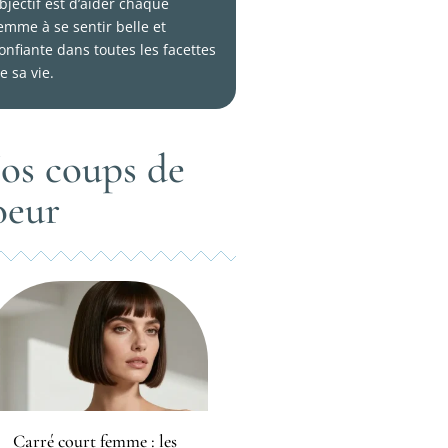
bjectif est d’aider chaque
emme à se sentir belle et
onfiante dans toutes les facettes
e sa vie.
os coups de
oeur
Carré court femme : les