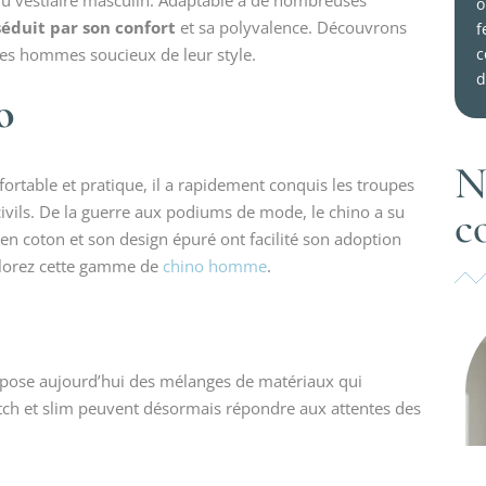
u vestiaire masculin. Adaptable à de nombreuses
o
séduit par son confort
et sa polyvalence. Découvrons
f
c
les hommes soucieux de leur style.
d
o
N
fortable et pratique, il a rapidement conquis les troupes
c
civils. De la guerre aux podiums de mode, le chino a su
r en coton et son design épuré ont facilité son adoption
xplorez cette gamme de
chino homme
.
pose aujourd’hui des mélanges de matériaux qui
retch et slim peuvent désormais répondre aux attentes des