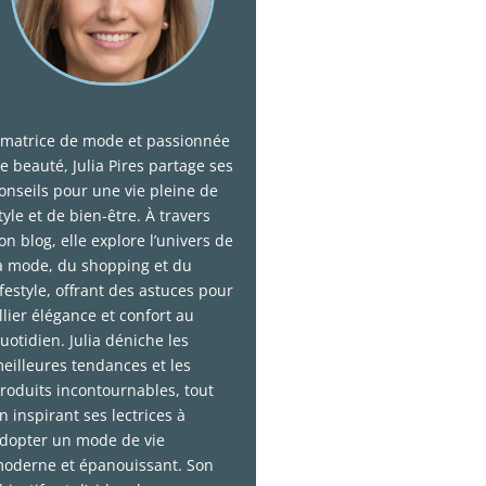
matrice de mode et passionnée
e beauté, Julia Pires partage ses
onseils pour une vie pleine de
tyle et de bien-être. À travers
on blog, elle explore l’univers de
a mode, du shopping et du
ifestyle, offrant des astuces pour
llier élégance et confort au
uotidien. Julia déniche les
eilleures tendances et les
roduits incontournables, tout
n inspirant ses lectrices à
dopter un mode de vie
oderne et épanouissant. Son