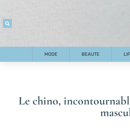
MODE
BEAUTE
LI
Le chino, incontournabl
mascu