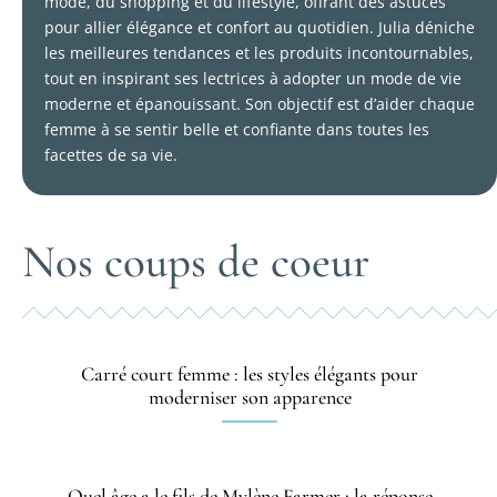
mode, du shopping et du lifestyle, offrant des astuces
pour allier élégance et confort au quotidien. Julia déniche
les meilleures tendances et les produits incontournables,
tout en inspirant ses lectrices à adopter un mode de vie
moderne et épanouissant. Son objectif est d’aider chaque
femme à se sentir belle et confiante dans toutes les
facettes de sa vie.
Nos coups de coeur
Carré court femme : les styles élégants pour
moderniser son apparence
Quel âge a le fils de Mylène Farmer : la réponse