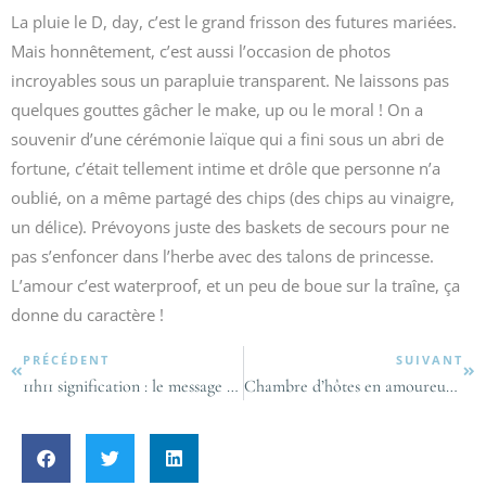
La pluie le D, day, c’est le grand frisson des futures mariées.
Mais honnêtement, c’est aussi l’occasion de photos
incroyables sous un parapluie transparent. Ne laissons pas
quelques gouttes gâcher le make, up ou le moral ! On a
souvenir d’une cérémonie laïque qui a fini sous un abri de
fortune, c’était tellement intime et drôle que personne n’a
oublié, on a même partagé des chips (des chips au vinaigre,
un délice). Prévoyons juste des baskets de secours pour ne
pas s’enfoncer dans l’herbe avec des talons de princesse.
L’amour c’est waterproof, et un peu de boue sur la traîne, ça
donne du caractère !
PRÉCÉDENT
SUIVANT
11h11 signification : le message de l’univers pour comprendre votre destin ?
Chambre d’hôtes en amoureux : les clés pour un séjour romantique