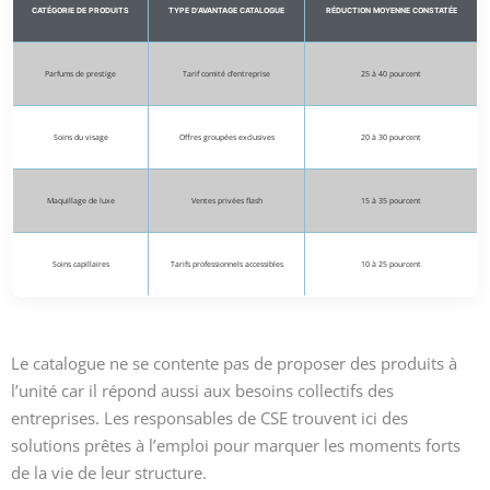
CATÉGORIE DE PRODUITS
TYPE D’AVANTAGE CATALOGUE
RÉDUCTION MOYENNE CONSTATÉE
Parfums de prestige
Tarif comité d’entreprise
25 à 40 pourcent
Soins du visage
Offres groupées exclusives
20 à 30 pourcent
Maquillage de luxe
Ventes privées flash
15 à 35 pourcent
Soins capillaires
Tarifs professionnels accessibles
10 à 25 pourcent
Le catalogue ne se contente pas de proposer des produits à
l’unité car il répond aussi aux besoins collectifs des
entreprises. Les responsables de CSE trouvent ici des
solutions prêtes à l’emploi pour marquer les moments forts
de la vie de leur structure.