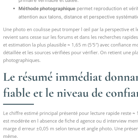
primaire vérifiable et datée.
Méthode photographique
permet reproduction et vérif
attention aux talons, distance et perspective systémati
Une photo en coulisse peut tromper l œil par la perspective et les
revient sans cesse sur les forums et dans les recherches rapides.
et estimation la plus plausible ≈ 1,65 m (5′5″) avec confiance 
détaillée et les sources vérifiées pour vérifier. On retient une p
photographiques.
Le résumé immédiat donnant
fiable et le niveau de confi
Le chiffre estimé principal présenté pour lecture rapide reste ≈ 
est modérée en l absence de fiche d agence ou d interview ment
marge d erreur ±0,05 m selon tenue et angle photo. Une présent
même.