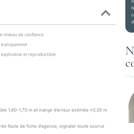
o
f
c
d
le niveau de confiance
e transparente
N
explicative et reproductible
c
sible 1,60–1,70 m et marge d’erreur estimée ±0,05 m
ée faute de fiche d’agence, signaler toute source