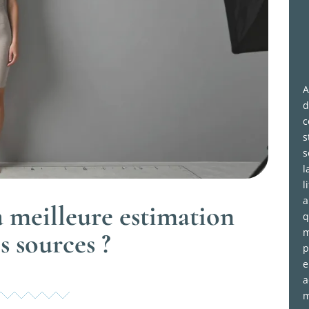
A
d
c
s
s
l
l
a
la meilleure estimation
q
m
s sources ?
p
e
a
m