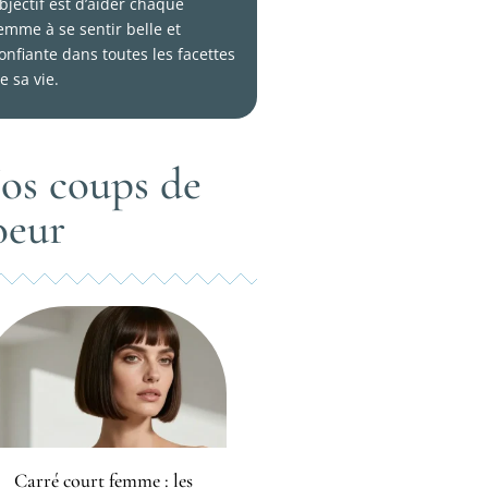
bjectif est d’aider chaque
emme à se sentir belle et
onfiante dans toutes les facettes
e sa vie.
os coups de
oeur
Carré court femme : les