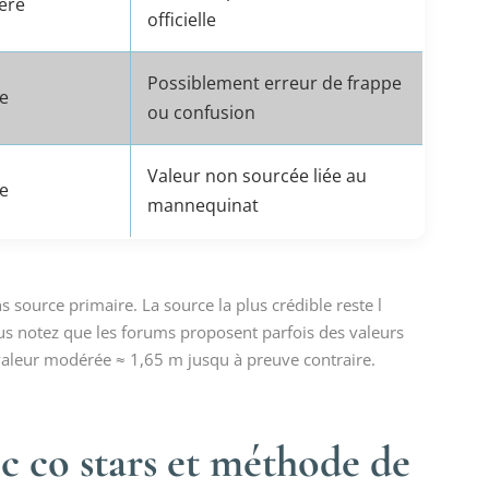
éré
officielle
Possiblement erreur de frappe
le
ou confusion
Valeur non sourcée liée au
le
mannequinat
 source primaire. La source la plus crédible reste l
s notez que les forums proposent parfois des valeurs
valeur modérée ≈ 1,65 m jusqu à preuve contraire.
c co stars et méthode de