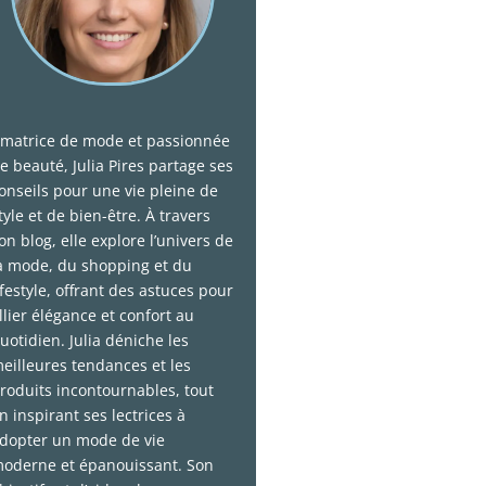
matrice de mode et passionnée
e beauté, Julia Pires partage ses
onseils pour une vie pleine de
tyle et de bien-être. À travers
on blog, elle explore l’univers de
a mode, du shopping et du
ifestyle, offrant des astuces pour
llier élégance et confort au
uotidien. Julia déniche les
eilleures tendances et les
roduits incontournables, tout
n inspirant ses lectrices à
dopter un mode de vie
oderne et épanouissant. Son