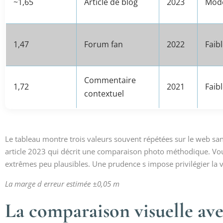
~1,65
Article de blog
2023
Mod
1,47
Forum fan
2022
Faib
Commentaire
1,72
2021
Faib
contextuel
Le tableau montre trois valeurs souvent répétées sur le web sans
article 2023 qui décrit une comparaison photo méthodique. Vou
extrêmes peu plausibles. Une prudence s impose privilégier la 
La marge d erreur estimée ±0,05 m
La comparaison visuelle ave