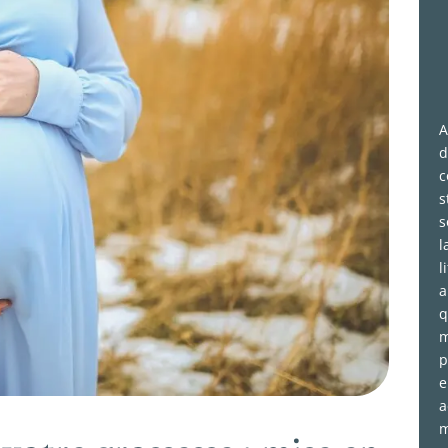
A
d
c
s
s
l
l
a
q
m
p
e
a
m