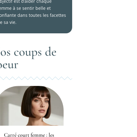
bjectif est d’aider chaque
emme à se sentir belle et
onfiante dans toutes les facettes
e sa vie.
os coups de
oeur
Carré court femme : les