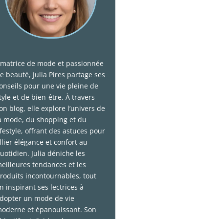
matrice de mode et passionnée
e beauté, Julia Pires partage ses
onseils pour une vie pleine de
tyle et de bien-être. À travers
on blog, elle explore l’univers de
a mode, du shopping et du
ifestyle, offrant des astuces pour
llier élégance et confort au
uotidien. Julia déniche les
eilleures tendances et les
roduits incontournables, tout
n inspirant ses lectrices à
dopter un mode de vie
oderne et épanouissant. Son