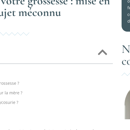
votre grossesse : mise en
o
f
sujet méconnu
c
d
N
c
rossesse ?
ur la mère ?
ycosurie ?