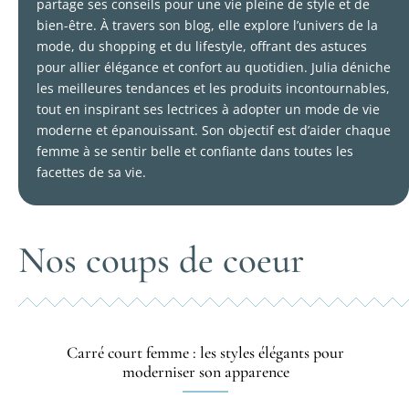
partage ses conseils pour une vie pleine de style et de
bien-être. À travers son blog, elle explore l’univers de la
mode, du shopping et du lifestyle, offrant des astuces
pour allier élégance et confort au quotidien. Julia déniche
les meilleures tendances et les produits incontournables,
tout en inspirant ses lectrices à adopter un mode de vie
moderne et épanouissant. Son objectif est d’aider chaque
femme à se sentir belle et confiante dans toutes les
facettes de sa vie.
Nos coups de coeur
Carré court femme : les styles élégants pour
moderniser son apparence