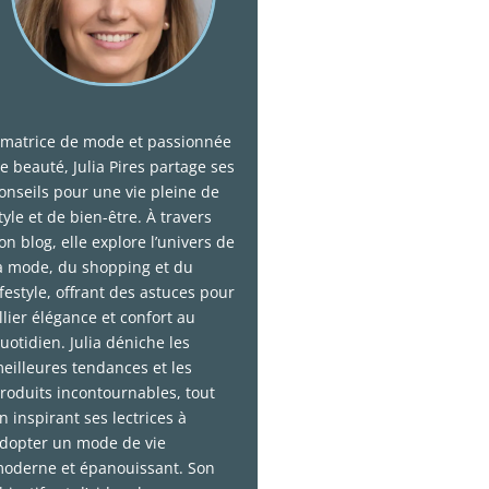
matrice de mode et passionnée
e beauté, Julia Pires partage ses
onseils pour une vie pleine de
tyle et de bien-être. À travers
on blog, elle explore l’univers de
a mode, du shopping et du
ifestyle, offrant des astuces pour
llier élégance et confort au
uotidien. Julia déniche les
eilleures tendances et les
roduits incontournables, tout
n inspirant ses lectrices à
dopter un mode de vie
oderne et épanouissant. Son