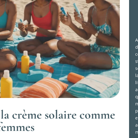
A
d
c
s
s
l
l
a
q
m
: la crème solaire comme
p
e
 femmes
a
m