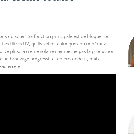
ons du soleil. Sa fonction principale est de bloquer ou
es filtres UV, qu’ils soient chimiques ou minéraux,
s. De plus, la crème solaire n’empêche pas la production
c un bronzage progressif et en profondeur, mais
peau en été.