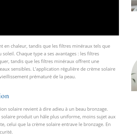
t en chaleur, tandis que les filtres minéraux tels que
 soleil. Chaque type a ses avantages : les filtres
quer, tandis que les filtres minéraux offrent une
eaux sensibles. L’application régulière de crème solaire
vieillissement prématuré de la peau.
ion
on solaire revient à dire adieu à un beau bronzage.
me solaire produit un hâle plus uniforme, moins sujet aux
e, celui que la crème solaire entrave le bronzage. En
curité.