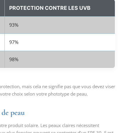
PROTECTION CONTRE LES UVB
93%
97%
98%
rotection, mais cela ne signifie pas que vous devez viser
r votre choix selon votre phototype de peau.
 de peau
re produit solaire. Les peaux claires nécessitent
ux plus foncées peuvent se contenter d’un SPF 30. Il est