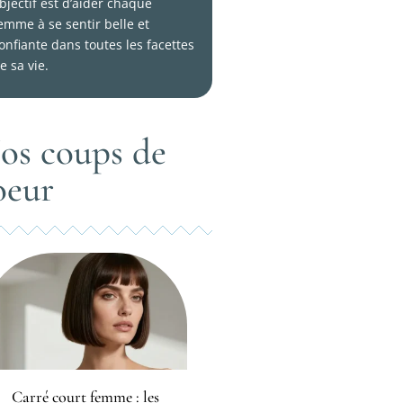
bjectif est d’aider chaque
emme à se sentir belle et
onfiante dans toutes les facettes
e sa vie.
os coups de
oeur
Carré court femme : les