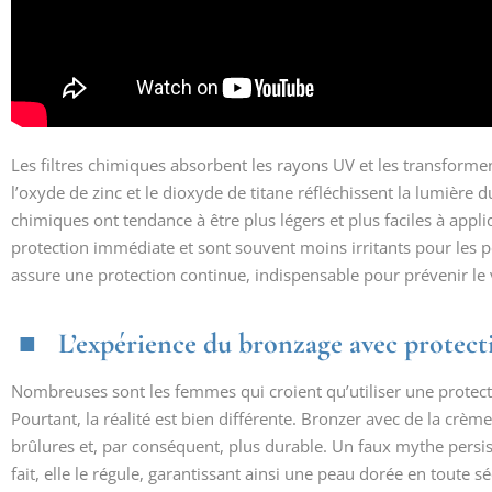
Les filtres chimiques absorbent les rayons UV et les transformen
l’oxyde de zinc et le dioxyde de titane réfléchissent la lumière du
chimiques ont tendance à être plus légers et plus faciles à appli
protection immédiate et sont souvent moins irritants pour les p
assure une protection continue, indispensable pour prévenir le 
L’expérience du bronzage avec protect
Nombreuses sont les femmes qui croient qu’utiliser une protecti
Pourtant, la réalité est bien différente. Bronzer avec de la crè
brûlures et, par conséquent, plus durable. Un faux mythe persist
fait, elle le régule, garantissant ainsi une peau dorée en toute sé