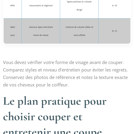
lignes précises et volume
effet
mouvement et légèreté
6–10
dirigé
idéal
cheveux épais cherchant
création de volume ciblée et
8–12
pour
moins de masse
coins affinés
Vous devez vérifier votre forme de visage avant de couper.
Comparez styles et niveau d’entretien pour éviter les regrets.
Conservez des photos de référence et notez la texture exacte
de vos cheveux pour le coiffeur.
Le plan pratique pour
choisir couper et
entretenir une coupe