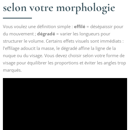
selon votre morphologie
Vous voulez une définition simple :
effilé
= désépaissir pour
du mouvement ;
dégradé
= varier les longueurs pour
structurer le volume. Certains effets visuels sont immédiats :
l’effilage adoucit la masse, le dégradé affine la ligne de la
nuque ou du visage. Vous devez choisir selon votre forme de
visage pour équilibrer les proportions et éviter les angles trop
marqués.