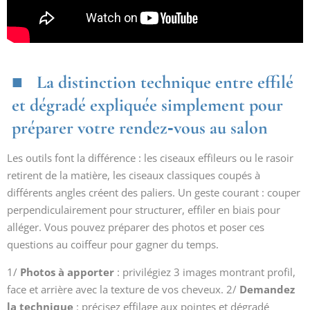
La distinction technique entre effilé
et dégradé expliquée simplement pour
préparer votre rendez‑vous au salon
Les outils font la différence : les ciseaux effileurs ou le rasoir
retirent de la matière, les ciseaux classiques coupés à
différents angles créent des paliers. Un geste courant : couper
perpendiculairement pour structurer, effiler en biais pour
alléger. Vous pouvez préparer des photos et poser ces
questions au coiffeur pour gagner du temps.
1/
Photos à apporter
: privilégiez 3 images montrant profil,
face et arrière avec la texture de vos cheveux. 2/
Demandez
la technique
: précisez effilage aux pointes et dégradé