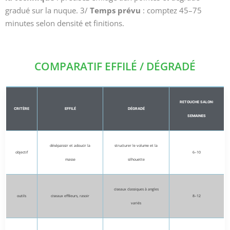
gradué sur la nuque. 3/
Temps prévu
: comptez 45–75
minutes selon densité et finitions.
COMPARATIF EFFILÉ / DÉGRADÉ
RETOUCHE SALON:
CRITÈRE
EFFILÉ
DÉGRADÉ
SEMAINES
désépaissir et adoucir la
structurer le volume et la
objectif
6–10
masse
silhouette
ciseaux classiques à angles
outils
ciseaux effileurs, rasoir
8–12
variés