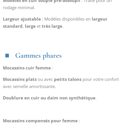
Modèles en cuir souple pré-assoupli
: Traité pour un
rodage minimal.
Largeur ajustable
: Modèles disponibles en
largeur
standard
,
large
et
très large
.
Gammes phares
Mocassins cuir femme
:
Mocassins plats
ou avec
petits talons
pour votre confort
avec
semelle amortissante.
Doublure en cuir ou daim non synthétique
.
Mocassins compensés pour femme
: