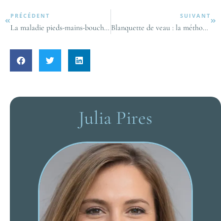
PRÉCÉDENT
SUIVANT
La maladie pieds-mains-bouche : prendre soin de votre enfant sereinement
Blanquette de veau : la méthode facile pour une recette classique réussie
Julia Pires