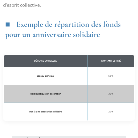
d’esprit collective.
Exemple de répartition des fonds
pour un anniversaire solidaire
DÉPENSE ENVISAGÉE
MONTANT ESTIMÉ
Cadeau principal
50 %
Frais logistiques et décoration
30 %
Don à une association solidaire
20 %