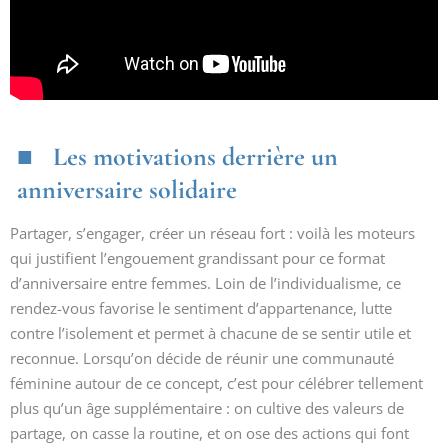
Les motivations derrière un
anniversaire solidaire
Partager, s’engager, créer un réseau fort : voilà les moteurs
qui justifient l’engouement grandissant pour ce format
d’anniversaire entre femmes. Loin de l’individualisme, ce
rendez-vous favorise le sentiment d’appartenance, lutte
contre l’isolement et permet à chacune de se sentir utile et
reconnue. Lorsqu’on décide de réunir une communauté
féminine autour de ce concept, c’est pour célébrer tellement
plus qu’un âge supplémentaire : on cultive des valeurs de
partage, on casse la routine, et on ose des actions qui font