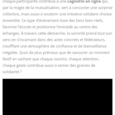
chaque participante contribue à une
cagnotte en ligne
qui,
par la magie de la mutualisation, sert à concocter une surprise
collective, mais aussi à soutenir une initiative solidaire choisie
ensemble. Ce type d’événement tisse des liens bien réels,
favorise l’écoute et positionne l’entraide au centre des
échanges. À travers cette démarche, la sororité prend tout son
sens en s’incarnant dans des actes concrets et fédérateurs,
insufflant une atmosphère de confiance et de bienveillance
inégalée. Quoi de plus précieux que de savourer un moment
festif en sachant que chaque sourire, chaque attention,
chaque geste contribue aussi à semer des graines de
solidarité ?