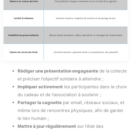
Absence ou niveau des frais
Frais prélevés à chaque transaction ou sur le total de la cagnotte
Facilité d’utilisation
Interface intuitive, simplicité de création et de partage du lien
Possibilités de personnalisation
Options d’ajout de photos, vidéos, description, et messages de remerciement
Options de retrait des fonds
Virement bancaire, paiement direct à un prestataire, don associatif
Rédiger une présentation engageante
de la collecte
et préciser l’objectif solidaire à atteindre ;
Impliquer activement
les participantes dans le choix
du cadeau et de l’association à soutenir ;
Partager la cagnotte
par email, réseaux sociaux, et
même lors de rencontres physiques, afin de garder
le lien humain ;
Mettre à jour régulièrement
sur l’état des