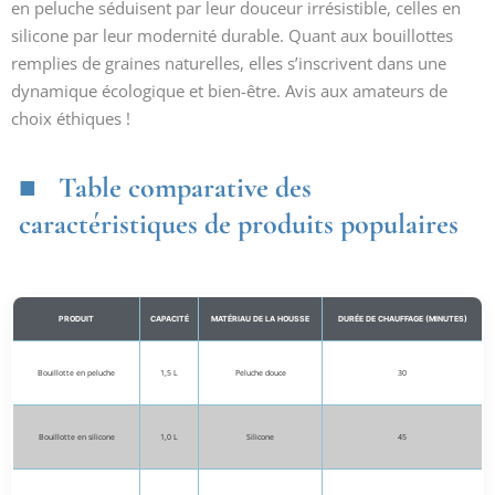
en peluche séduisent par leur douceur irrésistible, celles en
silicone par leur modernité durable. Quant aux bouillottes
remplies de graines naturelles, elles s’inscrivent dans une
dynamique écologique et bien-être. Avis aux amateurs de
choix éthiques !
Table comparative des
caractéristiques de produits populaires
PRODUIT
CAPACITÉ
MATÉRIAU DE LA HOUSSE
DURÉE DE CHAUFFAGE (MINUTES)
Bouillotte en peluche
1,5 L
Peluche douce
30
Bouillotte en silicone
1,0 L
Silicone
45