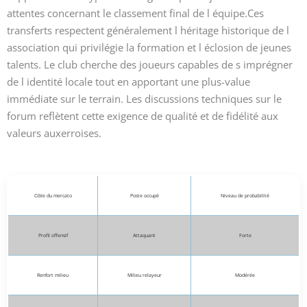
attentes concernant le classement final de l équipe.Ces
transferts respectent généralement l héritage historique de l
association qui privilégie la formation et l éclosion de jeunes
talents. Le club cherche des joueurs capables de s imprégner
de l identité locale tout en apportant une plus-value
immédiate sur le terrain. Les discussions techniques sur le
forum reflètent cette exigence de qualité et de fidélité aux
valeurs auxerroises.
Cible du mercato
Poste occupé
Niveau de probabilité
Profil offensif
Attaquant
Forte
Renfort milieu
Milieu relayeur
Modérée