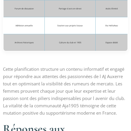
Forum de discussion
Partage d avis en direct
Accès illimité
Adhésion annuelle
Soutien aux projets locaux
Via HelloAsso
Archives historiques
Culture du club et 1905
Espace dédié
Cette planification structure un contenu informatif et engagé
pour répondre aux attentes des passionnées de l AJ Auxerre
tout en optimisant la visibilité des rumeurs de mercato. Les
femmes prouvent chaque jour que leur expertise et leur
passion sont des piliers indispensables pour l avenir du club.
La vitalité de la communauté Aja1905 témoigne de cette
mutation positive du supportérisme moderne en France.
Réponses aux